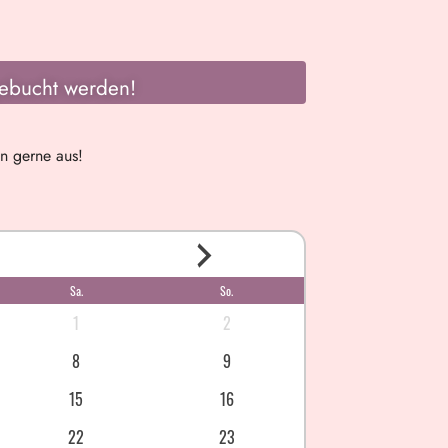
ebucht werden!
en gerne aus!
Sa.
So.
1
2
8
9
15
16
22
23