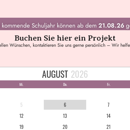
as kommende Schuljahr können ab dem
21.08.26
g
Buchen Sie hier ein Projekt
ellen Wünschen, kontaktieren Sie uns gerne persönlich – Wir helf
AUGUST
2026
Mi.
Do.
Fr.
5
6
7
12
13
14
19
20
21