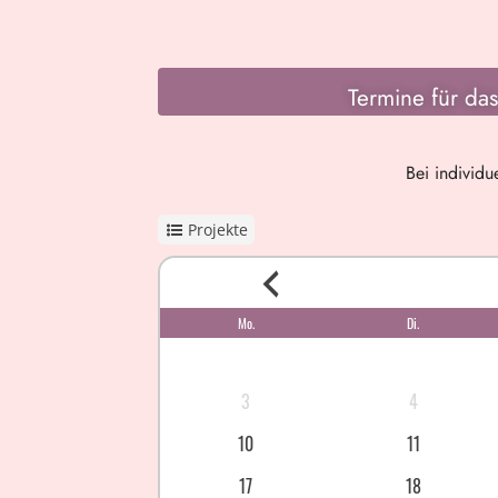
Termine für d
Bei individu
Projekte
Mo.
Di.
3
4
10
11
17
18