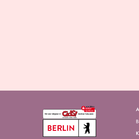
A
B
K