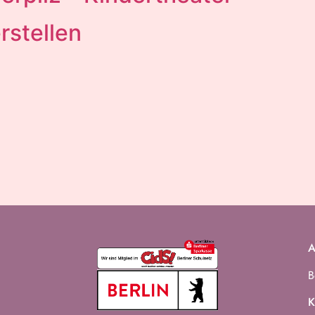
rstellen
A
B
K