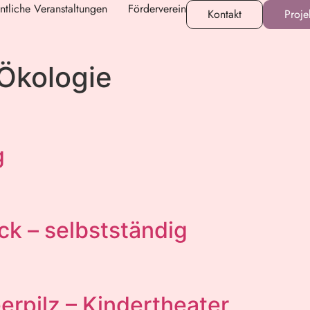
ntliche Veranstaltungen
Förderverein
Kontakt
Proje
Ökologie
n
g
ick – selbstständig
erpilz – Kindertheater